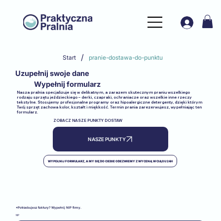
/
Start
pranie-dostawa-do-punktu
Uzupełnij swoje dane
Wypełnij formularz
Nasza pralnia specjalizuje się w delikatnym, a zarazem skutecznym praniu wszelkiego
rodzaju sprzętu jeździeckiego – derki, czapraki, ochraniacze oraz wszelkie inne rzeczy
tekstylne. Stosujemy profesjonalne programy oraz hipoalergiczne detergenty, dzięki którym
Twój sprzęt zachowa kolor, kształt i miękkość. Termin prania zarezerwujesz, wypełniając ten
formularz.
ZOBACZ NASZE PUNKTY DOSTAW
NASZE PUNKTY
WYPEŁNIJ FORMULARZ, A MY SIĘ DO CIEBIE ODEZWIEMY Z WYCENĄ W CIĄGU 24H
*Potrzebujesz faktury? Wypełnij NIP firmy.
NIP