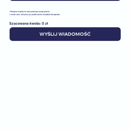
*Podana kwota to szacunkowy koszt prania
i może ulec zmianie po podliczeniu kosztów transportu.
Szacowana kwota: 0 zł
WYŚLIJ WIADOMOŚĆ