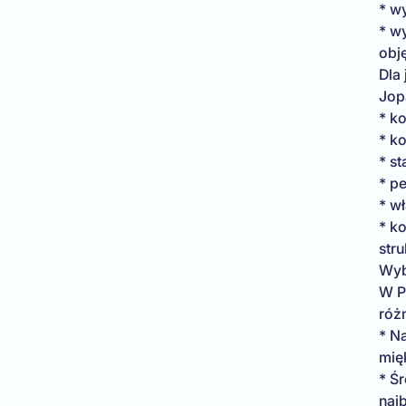
* w
* w
obję
Dla 
Jop
* k
* k
* s
* p
* w
* k
stru
Wyb
W Pr
róż
* N
mię
* Ś
naj