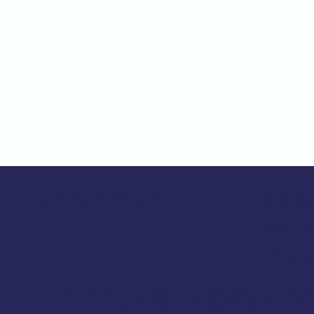
ZOBA
REGULAMINY
NASZ
KONT
Wszelkie prawa 