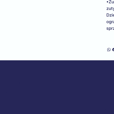
•Zu
zut
Dzi
ogr
spr
CZ USŁUGI
E PUNKTY
AKT
zastrzeżone - Praktyc