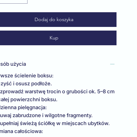
Dodaj do koszyka
Kup
sób użycia
rwsze ścielenie boksu:
zyść i osusz podłoże.
zprowadź warstwę trocin o grubości ok. 5–8 cm
całej powierzchni boksu.
zienna pielęgnacja:
uwaj zabrudzone i wilgotne fragmenty.
upełniaj świeżą ściółkę w miejscach ubytków.
iana całościowa: