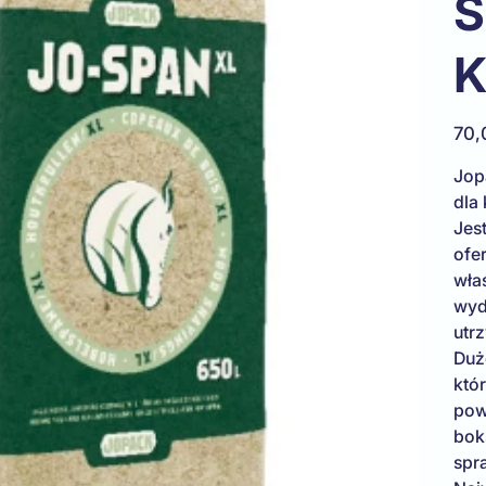
Ś
K
Cena
70,
Jop
dla
Jes
ofer
wła
wyd
utrz
Duż
któ
pow
bok
spr