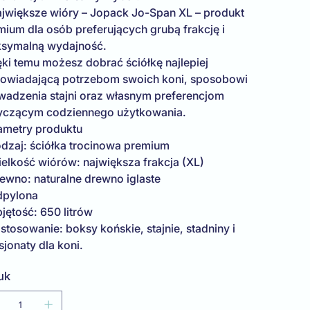
ajwiększe wióry – Jopack Jo-Span XL – produkt
mium dla osób preferujących grubą frakcję i
symalną wydajność.
ęki temu możesz dobrać ściółkę najlepiej
owiadającą potrzebom swoich koni, sposobowi
wadzenia stajni oraz własnym preferencjom
yczącym codziennego użytkowania.
ametry produktu
odzaj: ściółka trocinowa premium
ielkość wiórów: największa frakcja (XL)
rewno: naturalne drewno iglaste
dpylona
jętość: 650 litrów
stosowanie: boksy końskie, stajnie, stadniny i
jonaty dla koni.
uk