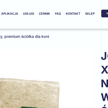
APLIKACJA
USŁUGI
CENNIK
FAQ
KONTAKT
SKLEP
N
y, premium ściółka dla koni
J
X
N
W