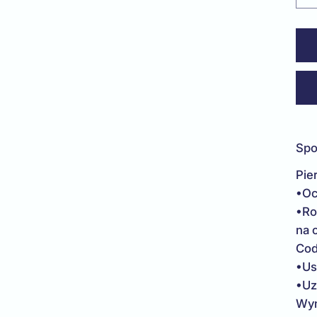
Spo
Pie
•Oc
•Ro
na 
Cod
•Us
•Uz
Wym