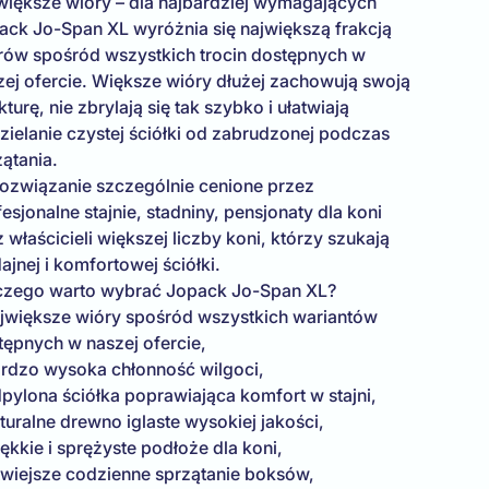
większe wióry – dla najbardziej wymagających
ack Jo-Span XL wyróżnia się największą frakcją
rów spośród wszystkich trocin dostępnych w
zej ofercie. Większe wióry dłużej zachowują swoją
kturę, nie zbrylają się tak szybko i ułatwiają
zielanie czystej ściółki od zabrudzonej podczas
ątania.
rozwiązanie szczególnie cenione przez
esjonalne stajnie, stadniny, pensjonaty dla koni
 właścicieli większej liczby koni, którzy szukają
jnej i komfortowej ściółki.
czego warto wybrać Jopack Jo-Span XL?
ajwiększe wióry spośród wszystkich wariantów
tępnych w naszej ofercie,
ardzo wysoka chłonność wilgoci,
dpylona ściółka poprawiająca komfort w stajni,
turalne drewno iglaste wysokiej jakości,
ękkie i sprężyste podłoże dla koni,
atwiejsze codzienne sprzątanie boksów,