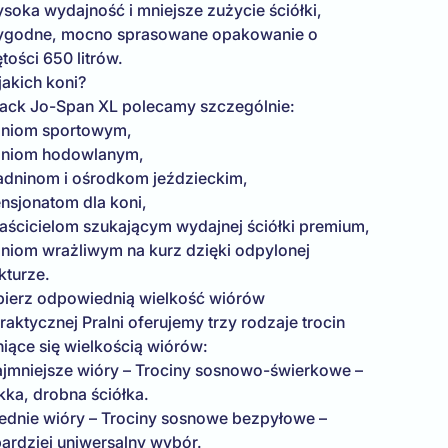
ysoka wydajność i mniejsze zużycie ściółki,
ygodne, mocno sprasowane opakowanie o
tości 650 litrów.
jakich koni?
ack Jo-Span XL polecamy szczególnie:
oniom sportowym,
oniom hodowlanym,
tadninom i ośrodkom jeździeckim,
ensjonatom dla koni,
łaścicielom szukającym wydajnej ściółki premium,
oniom wrażliwym na kurz dzięki odpylonej
kturze.
ierz odpowiednią wielkość wiórów
aktycznej Pralni oferujemy trzy rodzaje trocin
niące się wielkością wiórów:
ajmniejsze wióry – Trociny sosnowo-świerkowe –
kka, drobna ściółka.
rednie wióry – Trociny sosnowe bezpyłowe –
bardziej uniwersalny wybór.