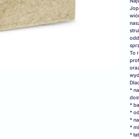
Naj
Jop
wió
nas
stru
odd
sprz
To 
prof
oraz
wyda
Dla
* n
dos
* b
* o
* na
* mi
* ł