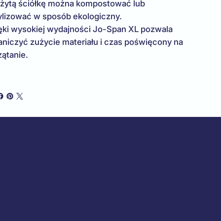
żytą ściółkę można kompostować lub
ylizować w sposób ekologiczny.
ęki wysokiej wydajności Jo-Span XL pozwala
aniczyć zużycie materiału i czas poświęcony na
zątanie.
PRAKTYCZNE MEDIA
zna Pralnia 2025