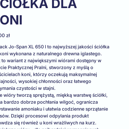
CIÓŁKA DLA
ONI
00 zł
ack Jo-Span XL 650 l to najwyższej jakości ściółka
 koni wykonana z naturalnego drewna iglastego.
t to wariant z największymi wiórami dostępny w
cie Praktycznej Pralni, stworzony z myślą o
ścicielach koni, którzy oczekują maksymalnej
ajności, wysokiej chłonności oraz łatwego
ymania czystości w stajni.
e wióry tworzą sprężystą, miękką warstwę ściółki,
ra bardzo dobrze pochłania wilgoć, ogranicza
stawanie amoniaku i ułatwia codzienne sprzątanie
sów. Dzięki procesowi odpylania produkt
awdza się również u koni wrażliwych na kurz.