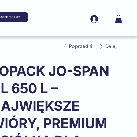
ASZE PUNKTY
Poprzedni
Dalej
OPACK JO-SPAN
L 650 L –
AJWIĘKSZE
IÓRY, PREMIUM