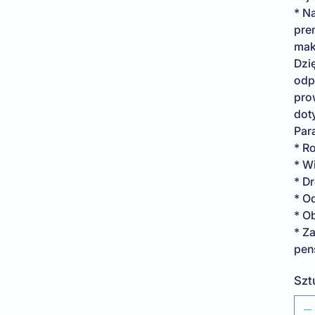
* N
pre
mak
Dzi
odp
pro
dot
Par
* R
* W
* D
* O
* Ob
* Za
pens
Szt